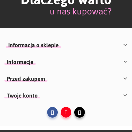
u nas kupować?

Informacja o sklepie

Informacje

Przed zakupem

Twoje konto
Facebook
YouTube
Instagram