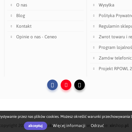
O nas
Wysyłka
Blog
Polityka Prywatn
Kontakt
Regulamin sklep
Opinie o nas - Ceneo
Zwrot towaru i r
Program lojalno
Zamów telefonic
Projekt RPOWL 
Facebook
YouTube
Instagram
zystywanie przez nas plików cookies. Możesz określić warunki przechowywania 
copyright 2026
prezent
dla
kota.pl
projekt i wykonanie:
xir
shop.
pl
Więcej informacji
Odrzuć
akceptuj