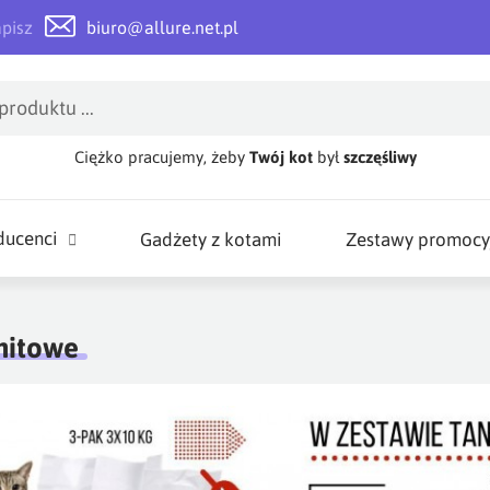
apisz
biuro@allure.net.pl
Ciężko pracujemy, żeby
Twój kot
był
szczęśliwy
ducenci
Gadżety z kotami
Zestawy promocy
nitowe