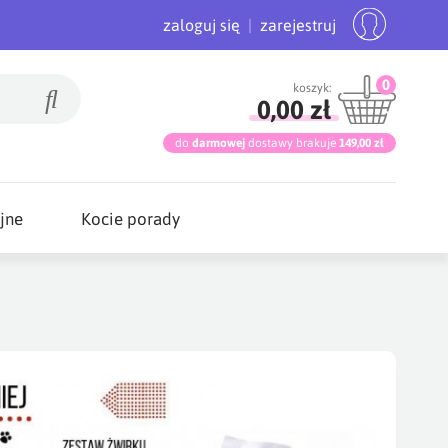
zaloguj się
|
zarejestruj
0
koszyk:
0,00 zł
do
darmowej
dostawy brakuje
149,00 zł
jne
Kocie porady