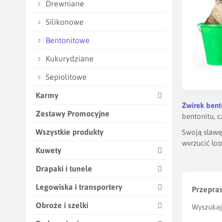
Drewniane
Silikonowe
Bentonitowe
Kukurydziane
Sepiolitowe
Karmy
Żwirek bent
Zestawy Promocyjne
bentonitu, c
Wszystkie produkty
Swoją sławę
wyrzucić łop
Kuwety
Jednak jeśli
Drapaki i tunele
podłodze, 
konsystencja
Legowiska i transportery
Przepra
Przy wyborz
Obroże i szelki
Wyszukaj
którym braku
pupila. Jest