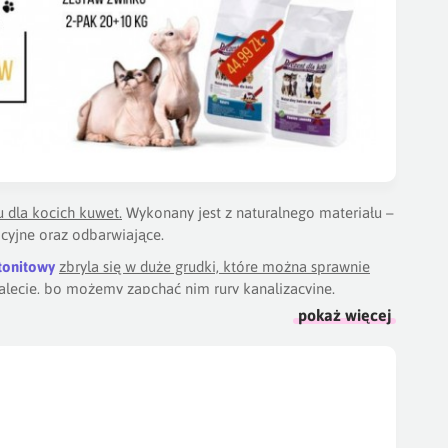
 dla kocich kuwet.
Wykonany jest z naturalnego materiału –
pcyjne oraz odbarwiające.
tonitowy
zbryla się w duże grudki, które można sprawnie
alecie, bo możemy zapchać nim rury kanalizacyjne.
pokaż więcej
ek, który przyczepi się do kocich łapek i zostanie na
dzce wytworzy się trudna do zmycia, „cementowa”
będzie miał kontaktu z wodą.
nie swojego kota. Zdarza się, że małe kocięta lub koty,
 sygnał dla nas, że najwyższy czas urozmaicić dietę naszego
tóry, podobnie jak w kuwecie,
mógłby zbrylować się w kocim