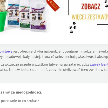
onitowy
jest obecnie chyba
najbardziej popularnym rodzajem żwirku
zyli osadowej skały ilastej, którą również cechują właściwości absor
 zawdzięcza przede wszystkim
łatwemu sprzątaniu,
gdyż
żwirek ben
atką.
Należy jednak pamiętać, żeby nie utylizować tego żwirku w to
 kocią kuwetę umieścimy w łazience, musimy liczyć się z tym, że żwir
prawdopodobnie
połączy się z wodą, w wyniku czego na naszej posa
.
Dlatego najlepiej sprawdza się w pomieszczeniach, w których nie 
szamy za niedogodności.
e
żwirku bentonitowego
szczególnie warto zwrócić uwagę na zachowa
 ponownie to co szukasz
je jakichś składników odżywczych, zjadają taki żwirek. To może być
 to niebezpieczne z uwagi na zbrylanie się
żwirku bentonitowego
, k