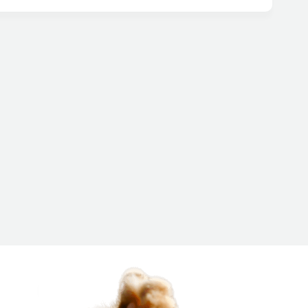
dodatku wielu producentów oferuje żwirki w różnych
chnieć świeżością. Ten rodzaj żwirku ma również
st przede wszystkim to, aby sprzątanie kuwety nie było
 swoich kotów.