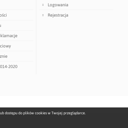
Logowania
ości
Rejestracja
u
eklamacje
ściowy
znie
2014-2020
lub dostępu do plików cookies w Twojej przeglądarce.