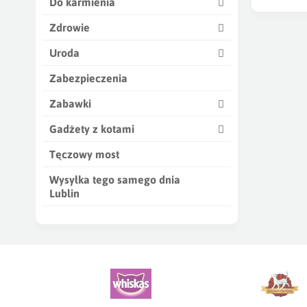
Do karmienia
żołądku, co
Zdrowie
Bentonit
jak
wariantach 
Uroda
właściwości 
Zabezpieczenia
Żwirek bent
przykrym i 
Zabawki
Gadżety z kotami
Tęczowy most
Wysyłka tego samego dnia
Lublin