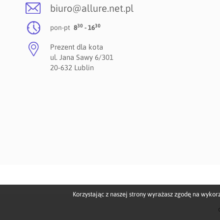
biuro@allure.net.pl
30
30
pon-pt
8
- 16
Prezent dla kota
ul. Jana Sawy 6/301
20-632 Lublin
Korzystając z naszej strony wyrażasz zgodę na wykor