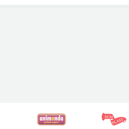
 prowadziłoby do problemów trawiennych.
o surowiec skalny bardzo dobrze
pochłania uciążliwe zapachy
, a w 
zapachowych, dzięki czemu pomieszczenie z kocią kuwetą będzie pa
antybakteryjne,
a więc sprzyja utrzymaniu higieny.
onitowy
jest odpowiedni dla kocich właścicieli, dla których ważne je
niewygodnym obowiązkiem oraz chcą szczególnie zadbać o komfort