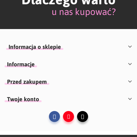
u nas kupować?

Informacja o sklepie

Informacje

Przed zakupem

Twoje konto
Facebook
YouTube
Instagram