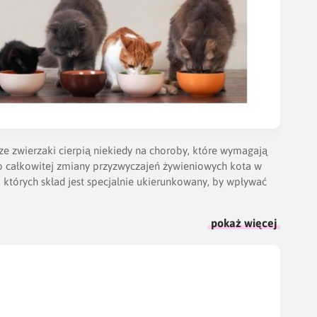
asze zwierzaki cierpią niekiedy na choroby, które wymagają
do całkowitej zmiany przyzwyczajeń żywieniowych kota w
których skład jest specjalnie ukierunkowany, by wpływać
 i dróg moczowych.
Karmy dietetyczne dla kotów
dotkniętych
pokaż więcej
mienie i zapobiegać nawrotom choroby. Osobne karmy
enia górnych dróg moczowych, takie jak przewlekła
 wspomagające pracę nerek
posiadają obniżoną zawartość
zej ofercie karmy dla kotów z cukrzycą, które zawierają
ziom glikemii.