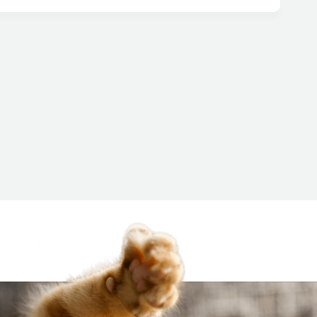
 wspomóc redukcję wagi.
Karmy weterynaryjne dla kotów
ną kaloryczność, co pozwala zapobiec niekontrolowanemu
ażliwym układem pokarmowym, borykających się z
owymi.
ych producentów, takich jak: Royal Canin, Trovet, Hill’s,
ciowe i dokładnie przebadane pod kątem oddziaływania na
ultować ją z weterynarzem.