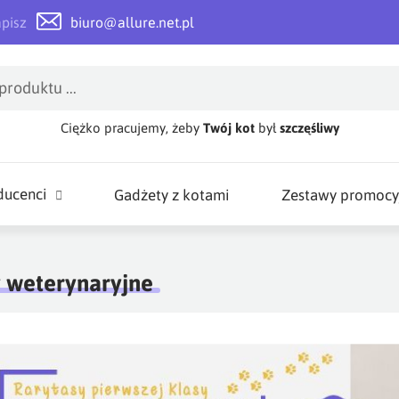
apisz
biuro@allure.net.pl
Ciężko pracujemy, żeby
Twój kot
był
szczęśliwy
ducenci
Gadżety z kotami
Zestawy promocy
 weterynaryjne