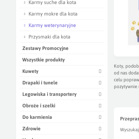
Karmy suche dla kota
Karmy mokre dla kota
Karmy weterynaryjne
Przysmaki dla kota
Zestawy Promocyjne
Wszystkie produkty
Koty, podobn
Kuwety
od nas doda
celu popraw
Drapaki i tunele
pozytywnie 
Legowiska i transportery
Każdy opiek
kamicą stru
Obroże i szelki
stosuje się
Do karmienia
niewydolnoś
Przepra
białka oraz
Zdrowie
Wyszukaj
zmniejszoną