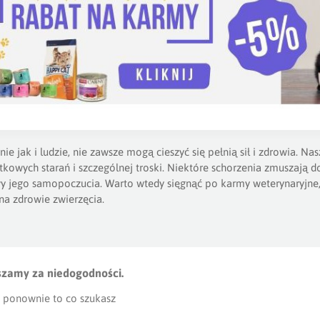
ie jak i ludzie, nie zawsze mogą cieszyć się pełnią sił i zdrowia. N
tkowych starań i szczególnej troski. Niektóre schorzenia zmuszają 
y jego samopoczucia. Warto wtedy sięgnąć po karmy weterynaryjne, 
na zdrowie zwierzęcia.
un wie, że koty to zwierzęta szczególnie podatne na choroby nerek
witową mają za zadanie zakwasić mocz, by rozpuścić istniejące ka
 w przypadku kamicy moczanowej i szczawianowo-wapniowej. Schorz
ć nerek, bezwzględnie wymagają specjalistycznej diety.
Kocie karmy
szamy za niedogodności.
 fosforu, co spowalnia postępowanie choroby. Posiadamy także w nas
 ponownie to co szukasz
 ilość węglowodanów, dzięki czemu łatwiej kontrolować u pupila po