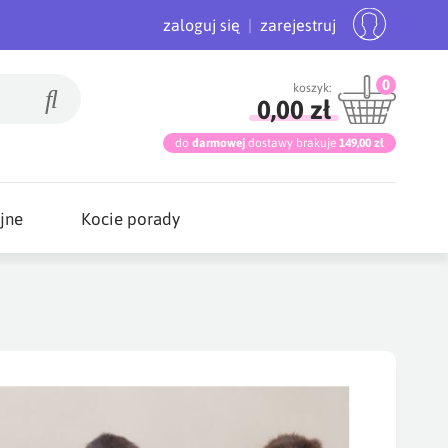
zaloguj się
|
zarejestruj
0
koszyk:
0,00 zł
do
darmowej
dostawy brakuje
149,00 zł
jne
Kocie porady