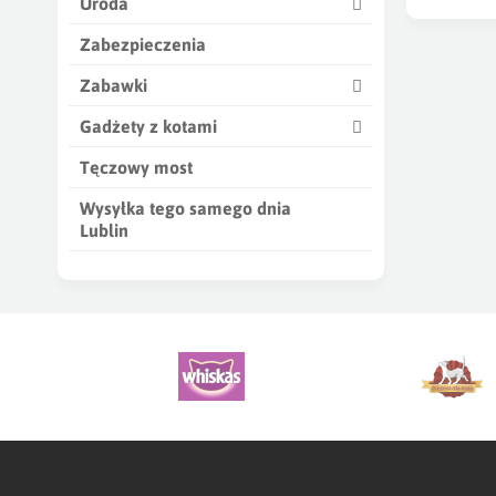
Uroda
Warto równi
sterylizowa
Zabezpieczenia
przybierani
przewlekłym
Zabawki
W naszym s
Gadżety z kotami
Purina oraz
zdrowie kot
Tęczowy most
Wysyłka tego samego dnia
Lublin