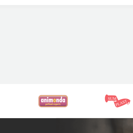
eż wspomnieć o karmach dla kotów z nadwagą, które mają na celu
nych i kastrowanych
są bogate we włókno pokarmowe i mają obniżo
u masy u zwierzęcia. W sprzedaży są również karmy dla kotów z wr
i biegunkami, stanami zapalnymi jelit czy nietolerancjami pokarm
klepie posiadamy
specjalistyczne karmy weterynaryjne dla kota
uznan
 Animonda Integra. To uznane marki, których karmy są pełnowartoś
ów. Przed wdrożeniem specjalistycznej diety należy wcześniej skons