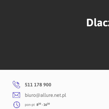
Dlac
511 178 900
biuro@allure.net.pl
30
30
pon-pt
8
- 16